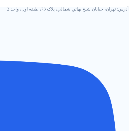
پرش
آدرس: تهران، خيابان شيخ بهائي شمالي، پلاک 73، طبقه اول، واحد 2
به
محتوا