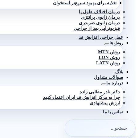
تغذیه برای بهبود سریع‌تر استخوان
درمان اختلاف طول پا
درمان زانوی پرانتزی
درمان زانوی ضربدری
فیزیوتراپی بعد از جراحی
عمل جراحی افزایش قد
روش‌ها
روش MTN
روش LON
روش LATN
بلاگ
سوالات متداول
درباره ما
دکتر نادر مطلبی زاده
چرا به مرکز افزایش قد ایران اعتماد کنیم
ارزش پیشنهادی
تماس با ما
جستجو
برای: