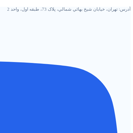
پرش
آدرس: تهران، خيابان شيخ بهائي شمالي، پلاک 73، طبقه اول، واحد 2
به
محتوا