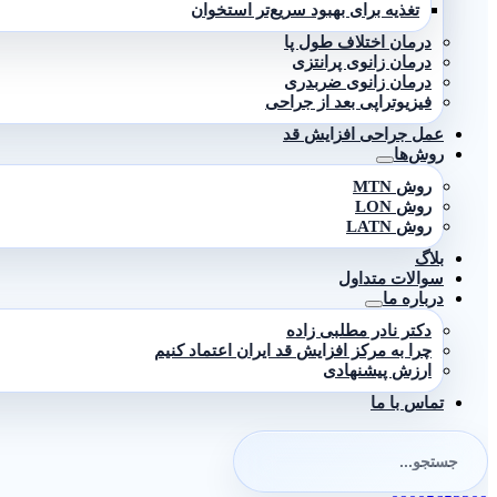
تغذیه برای بهبود سریع‌تر استخوان
درمان اختلاف طول پا
درمان زانوی پرانتزی
درمان زانوی ضربدری
فیزیوتراپی بعد از جراحی
عمل جراحی افزایش قد
روش‌ها
روش MTN
روش LON
روش LATN
بلاگ
سوالات متداول
درباره ما
دکتر نادر مطلبی زاده
چرا به مرکز افزایش قد ایران اعتماد کنیم
ارزش پیشنهادی
تماس با ما
جستجو
برای: