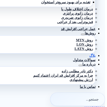
تغذیه برای بهبود سریع‌تر استخوان
درمان اختلاف طول پا
درمان زانوی پرانتزی
درمان زانوی ضربدری
فیزیوتراپی بعد از جراحی
عمل جراحی افزایش قد
روش‌ها
روش MTN
روش LON
روش LATN
بلاگ
سوالات متداول
درباره ما
دکتر نادر مطلبی زاده
چرا به مرکز افزایش قد ایران اعتماد کنیم
ارزش پیشنهادی
تماس با ما
جستجو
برای: