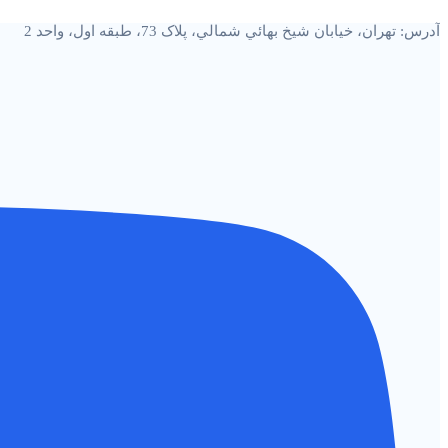
پرش
آدرس: تهران، خيابان شيخ بهائي شمالي، پلاک 73، طبقه اول، واحد 2
به
محتوا