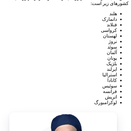
کشورهای زیر است:
هلند
دانمارک
فنلاند
کرواسی
لهستان
نروژ
سوئد
آلمان
یونان
بلژیک
ایرلند
استرالیا
کانادا
سوئیس
فرانسه
اتریش
لوکزامبورگ