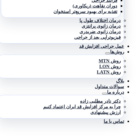
فرآیند جراحی
دوران نقاهت (ریکاوری)
تغذیه برای بهبود سریع‌تر استخوان
درمان اختلاف طول پا
درمان زانوی پرانتزی
درمان زانوی ضربدری
فیزیوتراپی بعد از جراحی
عمل جراحی افزایش قد
روش‌ها
روش MTN
روش LON
روش LATN
بلاگ
سوالات متداول
درباره ما
دکتر نادر مطلبی زاده
چرا به مرکز افزایش قد ایران اعتماد کنیم
ارزش پیشنهادی
تماس با ما