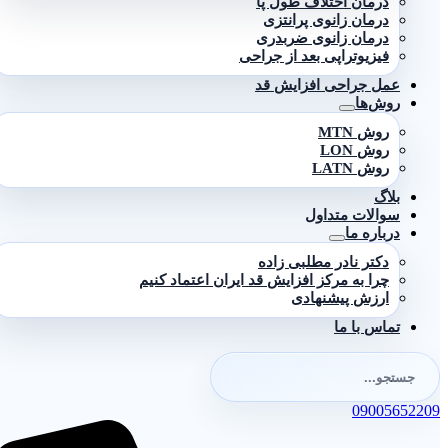
درمان اختلاف طول پا
درمان زانوی پرانتزی
درمان زانوی ضربدری
فیزیوتراپی بعد از جراحی
عمل جراحی افزایش قد
روش‌ها
روش MTN
روش LON
روش LATN
بلاگ
سوالات متداول
درباره ما
دکتر نادر مطلبی زاده
چرا به مرکز افزایش قد ایران اعتماد کنیم
ارزش پیشنهادی
تماس با ما
جستجو
برای:
ستجو
09005652209