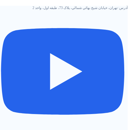
رش
آدرس: تهران، خيابان شيخ بهائي شمالي، پلاک 73، طبقه اول، واحد 2
ه
حتوا