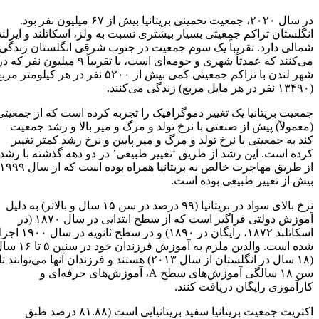
در سال ۲۰۲۰، جمعیت تخمینی بریتانیا بیش از ۶۷ میلیون نفر بود.
انگلستان تراکم جمعیتی بسیار بیشتری نسبت به ولز، اسکاتلند و ایرلند
شمالی دارد. تقریباً یک سوم جمعیت در جنوب شرقی انگلستان زندگی
می‌کنند که عمدتاً شهری و حومه‌ای است، با تقریباً ۹ میلیون نفر که در
شهر لندن با تراکم جمعیتی کمی بیش از ۵۲۰۰ نفر در هر کیلومتر مربع
(۱۳۴۹۰ نفر در هر مایل مربع) زندگی می‌کنند.
جمعیت بریتانیا یک تغییر دموگرافیک را تجربه کرده است که از جمعیتی
(معمولاً) پیش از صنعتی با نرخ تولد و مرگ و میر بالا و رشد جمعیت
کند به جمعیتی با نرخ تولد و مرگ و میر پایین و نرخ رشد کمتر تغییر
کرده است. این رشد از طریق ‘تغییر طبیعی’ در دو دهه گذشته با رشد
از طریق مهاجرت خالص به بریتانیا همراه بوده است که از سال ۱۹۹۹
بیش از تغییر طبیعی بوده است.
نرخ بالای سواد در بریتانیا (۹۹ درصد در سن ۱۵ سال و بالاتر) به دلیل
آموزش دولتی فراگیر است که از سطح ابتدایی در سال ۱۸۷۰ (در
اسکاتلند ۱۸۷۲، رایگان در ۱۸۹۰) و در سطح ثانویه در سال ۱۹۰۰ اجرا
شده است. والدین ملزم به آموزش فرزندان خود در سنین ۵ تا ۱۶ سال
(۱۸ سال در انگلستان از سال ۲۰۱۳) هستند و فرزندان آنها می‌توانند تا
سن ۱۸ سالگی آموزش‌های سطح A، آموزش‌های حرفه‌ای و
کارآموزی رایگان دریافت کنند.
اکثریت جمعیت بریتانیا سفید بریتانیایی است (۸۱.۸۸ درصد طبق