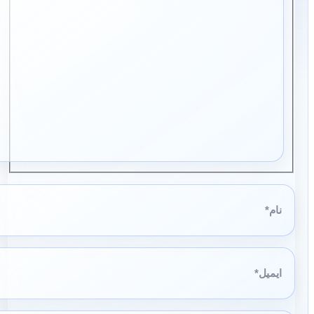
نام*
ایمیل*