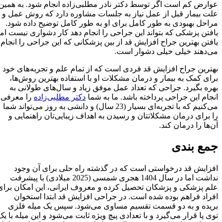
عوارض کم است اگر توسط دکتر نادر مطلبی‌زاده انجام شود. به همین
علت بیمار قبل از عمل نیاز به جلسات مشاوره دارد که روش عمل و
مراحل بهبودی به طور کامل برای او به طور کامل توضیح داده شود.
یافتن پزشکی که بتواند این جراحی را انجام دهد کار دشواری نیست اما
یافتن بهترین جراح افزایش قد از بین پزشکانی که این جراحی را انجام
می‌دهند خیلی خیلی دشوار است.
بهترین جراح افزایش قد فردی است که از تمام علم و تجربه‌های خود
برای کمک به بیمار و درمان مشکلات او با استفاده بهترین روش‌ها،
بهره بگیرد. جراحی که تعداد عمل موفق زیاد و سال‌های طولانی به
انجام این جراحی پرداخته باشد. ما به شما
دکتر مطلبی‌زاده
را معرفی
می‌کنیم که با تجربه‌ای بسیار (23 سال) و دانشی به روز می‌تواند شما
را برای درمان مشکلاتتان و رسیدن به اهداف زیبایی‌تان راهنمایی و
آن‌ها را درمان کند.
جمع بندی
افزایش قد درخواستی است که در گذشته راه حلی برای آن وجود
نداشت اما در سال 1404 هجری شمسی (2025 میلادی) با پیشرفت
علم پزشکی و پزشکان تحصیل کرده و معروف ایرانی، این امکان برای
افراد فراهم بوده شده است. در جراحی افزایش قد ابتدا استخوان
بریده و به دو قسمت تقسیم مساوی می‌شود. سپس یک میله فلزی
توی پا قرار می‌گیرد و با تعدادی پیچ ویژه ثابت می‌شود و این میله با یک