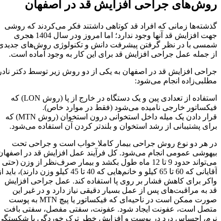
روش‌های جراحی افزایش قد در اصفهان
گذشته‌ها زمانی که افراد قد کوتاهی داشتند فکر می‌کردند که روشی
جهت افزایش قد آنها وجود ندارد؛ اما امروز ودر سال 1404 هجری
شمسی با در نظر گرفتن پیشرفت دانش و تکنولوژی روش‌های جدیدی
از جمله عمل جراحی افزایش قد برای این کار به وجود آماده است.
جراحی افزایش قد در اصفهان به یکی از دو روش زیر توسط دکتر نادر
مطلبی‌زاده انجام می‌شود:
استفاده از تعدادی پین و یک دستگاه در خارج از پا (روش LON) که
فیکساتور خارجی نامیده می‌شود (فقط در موارد خاص).
قرار دادن یک میله داخل استخوانی درون استخوان (روش MTN) که
برای پشتیبانی از رشد استخوان و بلند‌تر کردن آن استفاده می‌شود.
در هر دو نوع روش جراحی بیمار کاملا خواب است و جراحی تحت
بیهوشی عمومی انجام می‌شود. کل فرآیند عمل افزایش قد در اصفهان
می‌تواند حدود 9 تا 12 ماه طول بکشد و بیمار صرف‌نظر از وزن (حتی
آقایانی که 60 تا 65 کیلو و خانم‌هایی که 40 تا 45 کیلو وزن دارند)، باید از
واکر برای کاهش فشار بر روی پا استفاده کند. عمل جراحی افزایش
قد به مراقبت‌های پس از عمل بسیار دقیقی نیاز دارد و در غیر این
صورت ممکن است در ناحیه‌ای که فیکساتور یا پیچ MTN به پوست
متصل است، عفونت ایجاد شود. عفونت، سفتی مفصل، سفتی بافت
نرم، احساس درد در پوست و افزایش خطر ترک خوردگی یا شکستگی