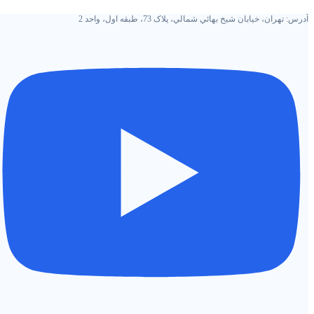
رش
آدرس: تهران، خيابان شيخ بهائي شمالي، پلاک 73، طبقه اول، واحد 2
ه
حتوا