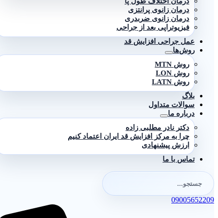
درمان اختلاف طول پا
درمان زانوی پرانتزی
درمان زانوی ضربدری
فیزیوتراپی بعد از جراحی
عمل جراحی افزایش قد
روش‌ها
روش MTN
روش LON
روش LATN
بلاگ
سوالات متداول
درباره ما
دکتر نادر مطلبی زاده
چرا به مرکز افزایش قد ایران اعتماد کنیم
ارزش پیشنهادی
تماس با ما
جستجو
برای:
ستجو
09005652209