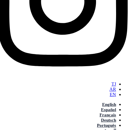
TJ
AR
EN
English
Español
Français
Deutsch
Português