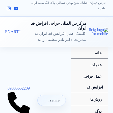
آدرس: تهران، خيابان شيخ بهائي شمالي، پلاک 73، طبقه اول،
رش
واحد 2
ه
حتوا
مرکز بین المللی جراحی افزایش قد
ایران
EN
AR
TJ
کلینیک عمل افزایش قد ایران به
مدیریت دکتر نادر مطلبی زاده
خانه
خدمات
عمل جراحی
افزایش قد
09005652209
جستجو
روش‌ها
برای:
جستجو
بلاگ