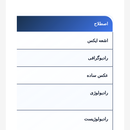
اصطلاح
معنی
اشعه ایکس
نوعی 
رادیوگرافی
فراین
عکس ساده
نام ر
رادیولوژی
رشته 
تصاوی
رادیولوژیست
پزشکی
تخصص