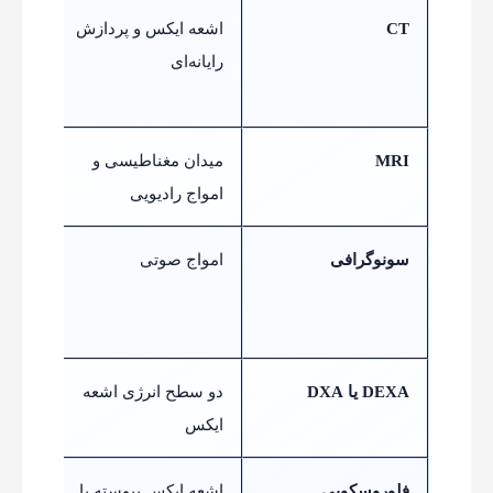
CT
اشعه ایکس و پردازش
شکستگ
رایانه‌ای
تصاوی
جزئیات
MRI
میدان مغناطیسی و
رباط،
امواج رادیویی
مغز و 
سونوگرافی
امواج صوتی
تاندون
باردا
اندام‌ه
DEXA یا DXA
دو سطح انرژی اشعه
اندازه
ایکس
استخو
فلوروسکوپی
اشعه ایکس پیوسته یا
مشاهد